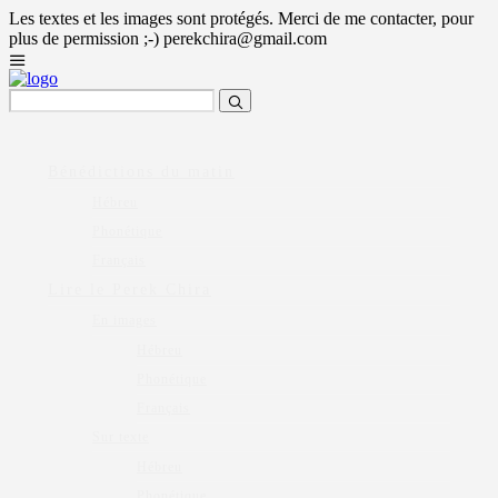
Les textes et les images sont protégés. Merci de me contacter, pour
plus de permission ;-) perekchira@gmail.com
Bénédictions du matin
Hébreu
Phonétique
Français
Lire le Perek Chira
En images
Hébreu
Phonétique
Français
Sur texte
Hébreu
Phonétique