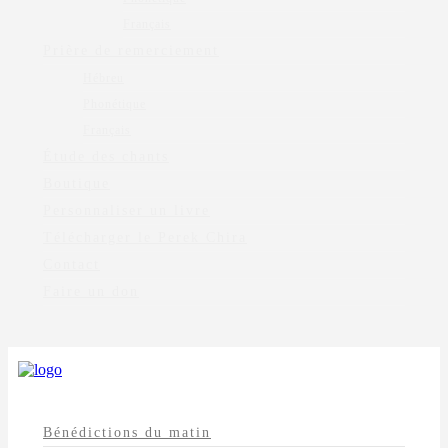
Français
Prière de remerciement
Hébreu
Phonétique
Français
Étude des chants
Boutique
Personnaliser un livre
Télécharger le Perek Chira
Contact
Faire un don
Bénédictions du matin